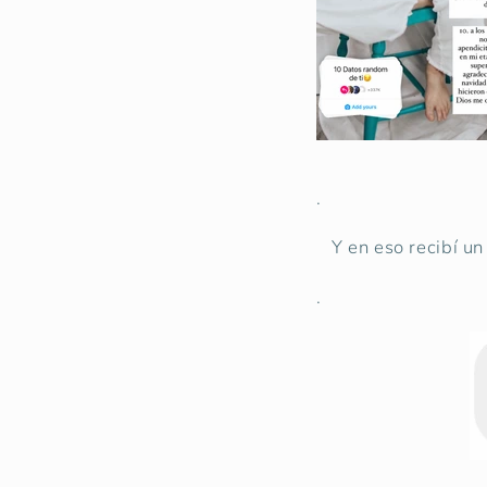
.
Y en eso recibí un
.