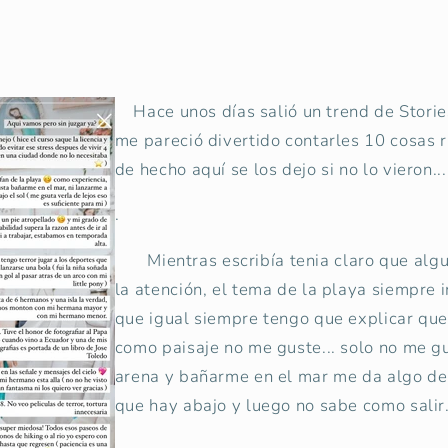
Hace unos días salió un trend de Storie
me pareció divertido contarles 10 cosas 
de hecho aquí se los dejo si no lo vieron..
.
Mientras escribía tenia claro que algu
la atención, el tema de la playa siempre 
que igual siempre tengo que explicar que
como paisaje no me guste... solo no me g
arena y bañarme en el mar me da algo de
que hay abajo y luego no sabe como salir.