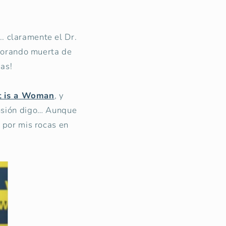
. claramente el Dr.
llorando muerta de
mas!
 is a Woman
, y
nsión digo… Aunque
 por mis rocas en