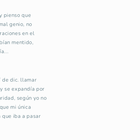
y pienso que
mal genio, no
raciones en el
abían mentido,
a...
 de dic. llamar
 y se expandía por
uridad, según yo no
 que mi única
 que iba a pasar