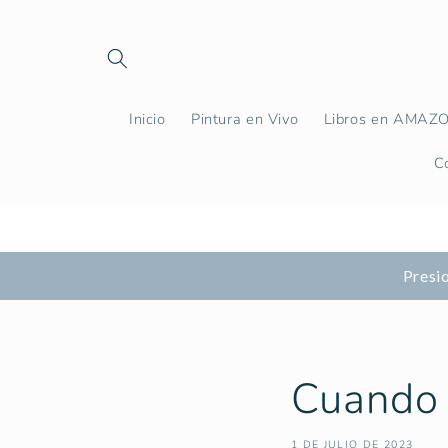
Ir
directamente
al contenido
Inicio
Pintura en Vivo
Libros en AMAZ
C
Presio
Cuando y
1 DE JULIO DE 2023