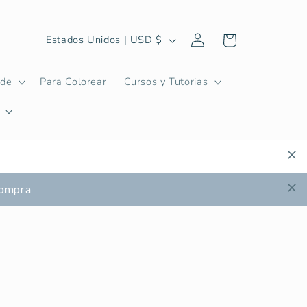
Iniciar
P
Carrito
Estados Unidos | USD $
sesión
a
í
ide
Para Colorear
Cursos y Tutorias
s
/
r
e
g
 compra
i
ó
n
.