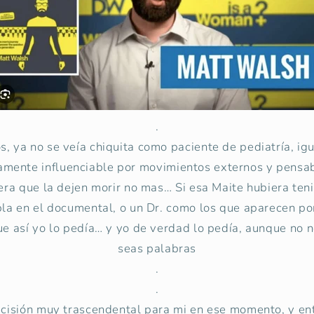
.
, ya no se veía chiquita como paciente de pediatría, ig
tamente influenciable por movimientos externos y pensab
 era que la dejen morir no mas… Si esa Maite hubiera te
bla en el documental, o un Dr. como los que aparecen po
ue así yo lo pedía… y yo de verdad lo pedía, aunque no 
seas palabras
.
.
ecisión muy trascendental para mi en ese momento, y ent