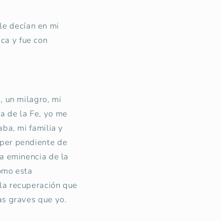
le decían en mi
aca y fue con
 un milagro, mi
a de la Fe, yo me
aba, mi familia y
úper pendiente de
na eminencia de la
como esta
la recuperación que
as graves que yo.