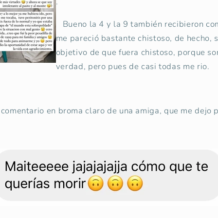
.
Bueno la 4 y la 9 también recibieron com
me pareció bastante chistoso, de hecho, s
objetivo de que fuera chistoso, porque s
verdad, pero pues de casi todas me rio.
 comentario en broma claro de una amiga, que me dejo p