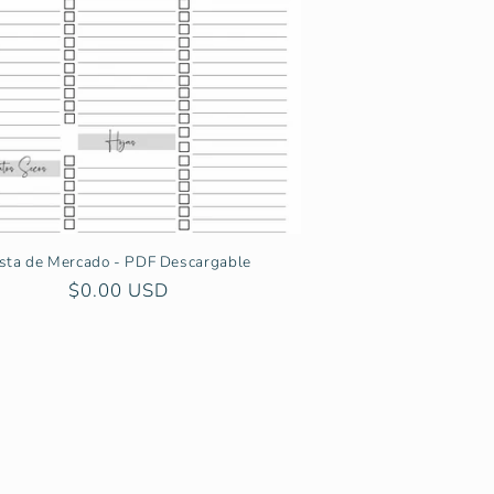
ista de Mercado - PDF Descargable
Precio
$0.00 USD
habitual