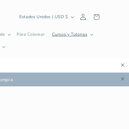
Iniciar
P
Carrito
Estados Unidos | USD $
sesión
a
í
ide
Para Colorear
Cursos y Tutorias
s
/
r
e
g
 compra
i
ó
n