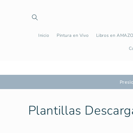
Ir
directamente
al contenido
Inicio
Pintura en Vivo
Libros en AMAZ
C
Presio
C
Plantillas Descarg
o