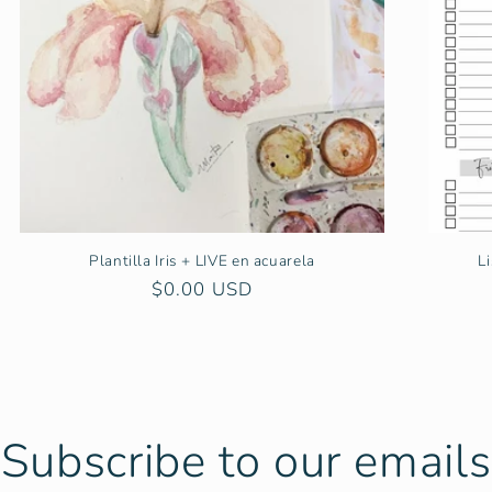
Plantilla Iris + LIVE en acuarela
L
Precio
$0.00 USD
habitual
Subscribe to our emails