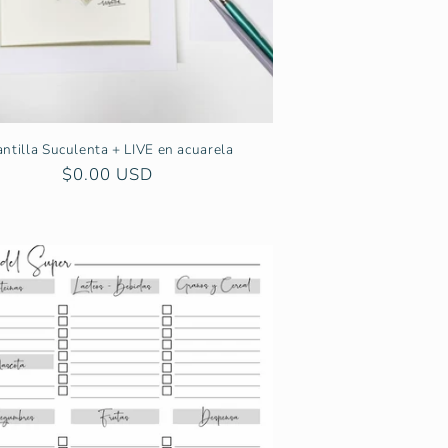
antilla Suculenta + LIVE en acuarela
Precio
$0.00 USD
habitual