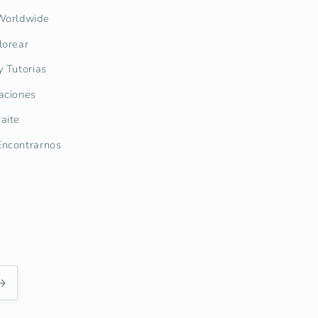
Worldwide
lorear
y Tutorias
aciones
aite
ncontrarnos