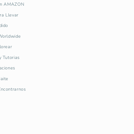
 en AMAZON
ra Llevar
dido
Worldwide
lorear
y Tutorias
aciones
aite
ncontrarnos