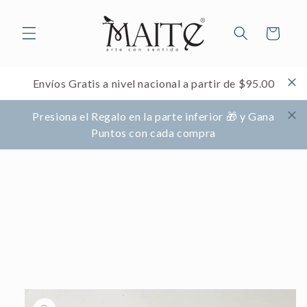
Ir
directamente
al contenido
Carrito
Envíos Gratis a nivel nacional a partir de $95.00
Presiona el Regalo en la parte inferior 🎁 y Gana
Puntos con cada compra
Ir
directamente
a la
información
del producto