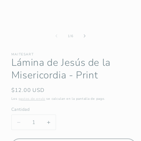
una
ventana
modal
de
1
/
6
MAITESART
Lámina de Jesús de la
Misericordia - Print
Precio
$12.00 USD
habitual
Los
gastos de envío
se calculan en la pantalla de pago.
Cantidad
Reducir
Aumentar
cantidad
cantidad
para
para