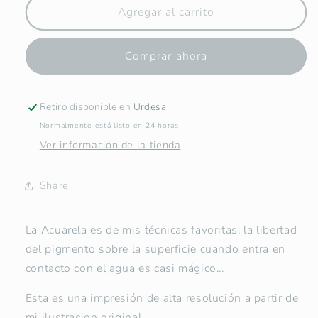
Lámina
Lámina
Agregar al carrito
de
de
Jesús
Jesús
Comprar ahora
de
de
la
la
Misericordia
Misericordia
-
-
Retiro disponible en
Urdesa
Print
Print
Normalmente está listo en 24 horas
Ver información de la tienda
Share
La Acuarela es de mis técnicas favoritas, la libertad
del pigmento sobre la superficie cuando entra en
contacto con el agua es casi mágico...
Esta es una impresión de alta resolución a partir de
mi ilustracion original.