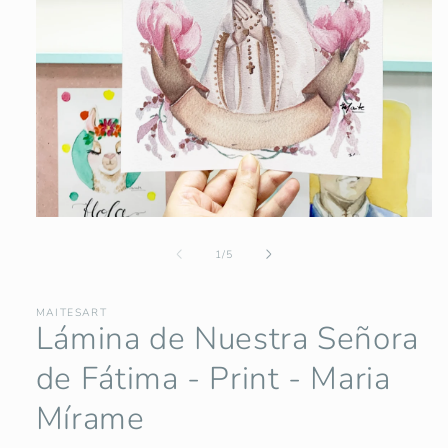
Abrir
elemento
multimedia
de
1
/
5
1
en
una
MAITESART
ventana
Lámina de Nuestra Señora
modal
de Fátima - Print - Maria
Mírame