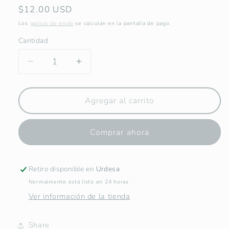
Precio
$12.00 USD
habitual
Los
gastos de envío
se calculan en la pantalla de pago.
Cantidad
Reducir
Aumentar
cantidad
cantidad
para
para
Lámina
Lámina
Agregar al carrito
de
de
Nuestra
Nuestra
Comprar ahora
Señora
Señora
de
de
Fátima
Fátima
-
-
Retiro disponible en
Urdesa
Print
Print
Normalmente está listo en 24 horas
-
-
Ver información de la tienda
Maria
Maria
Mírame
Mírame
Share