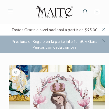
Ir
directamente
al contenido
Carrito
Envíos Gratis a nivel nacional a partir de $95.00
Presiona el Regalo en la parte inferior 🎁 y Gana
Puntos con cada compra
Ir
directamente
a la
información
del producto