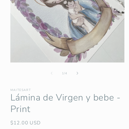
Abrir
elemento
multimedia
de
1
/
4
1
en
una
MAITESART
ventana
Lámina de Virgen y bebe -
modal
Print
Precio
$12.00 USD