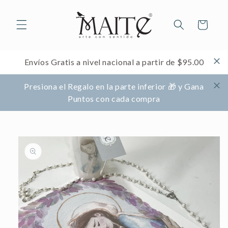
Ir
directamente
al contenido
Carrito
Envíos Gratis a nivel nacional a partir de $95.00
Presiona el Regalo en la parte inferior 🎁 y Gana
Puntos con cada compra
Ir
directamente
a la
información
del producto