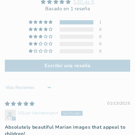
5.00 de 5
Basado en 1 reseña
1
0
0
0
0
Escribir una reseña
Sort by
01/13/2025
Jillian Hentemann
Absolutely beautiful Marian images that appeal to
children!