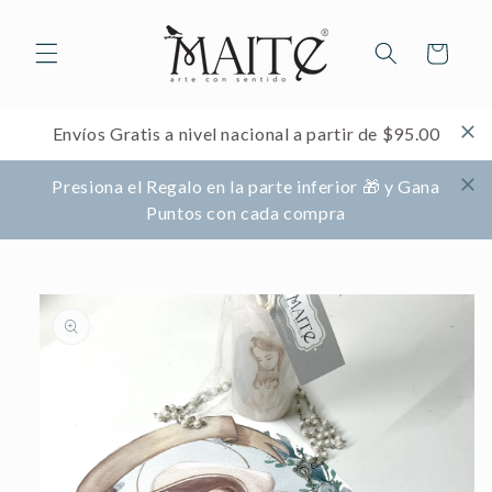
Ir
directamente
al contenido
Carrito
Envíos Gratis a nivel nacional a partir de $95.00
Presiona el Regalo en la parte inferior 🎁 y Gana
Puntos con cada compra
Ir
directamente
a la
información
del producto