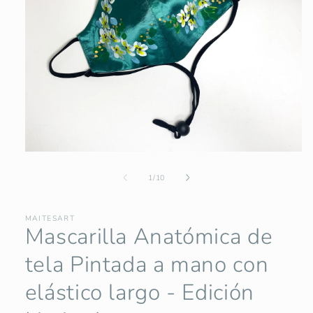
Abrir
elemento
multimedia
de
1
/
10
1
en
una
MAITESART
ventana
Mascarilla Anatómica de
modal
tela Pintada a mano con
elástico largo - Edición