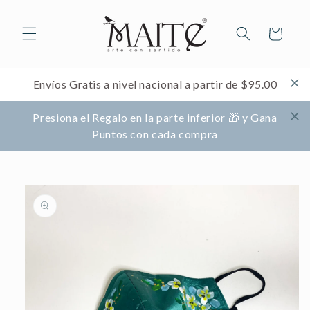
Ir
directamente
al contenido
Carrito
Envíos Gratis a nivel nacional a partir de $95.00
Presiona el Regalo en la parte inferior 🎁 y Gana
Puntos con cada compra
Ir
directamente
a la
información
del producto