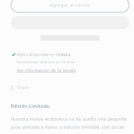
Mascarilla
Mascarilla
Agregar al carrito
Anatómica
Anatómica
de
de
tela
tela
Pintada
Pintada
a
a
mano
mano
con
con
Retiro disponible en
Urdesa
elástico
elástico
Normalmente está listo en 24 horas
largo
largo
-
-
Ver información de la tienda
Edición
Edición
Limitada
Limitada
Share
Edición Limitada,
Nuestra nueva anatómica se ha vuelto una pequeña
joya, pintada a mano, y edición limitada, son pocas