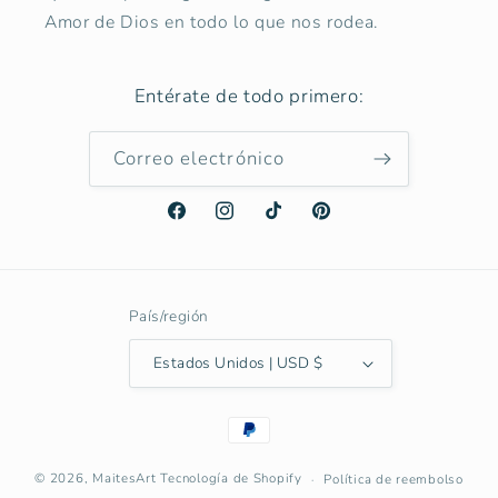
Amor de Dios en todo lo que nos rodea.
Entérate de todo primero:
Correo electrónico
Facebook
Instagram
TikTok
Pinterest
País/región
Estados Unidos | USD $
Formas
de
pago
© 2026,
MaitesArt
Tecnología de Shopify
Política de reembolso