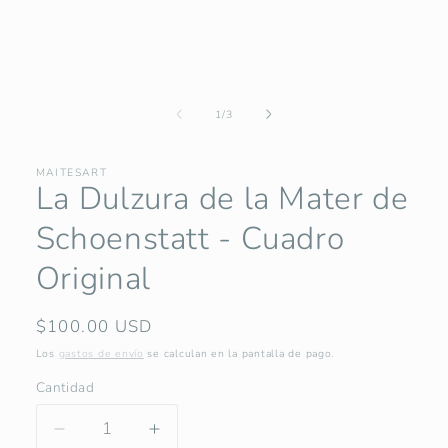
una
ventana
modal
de
1
/
3
MAITESART
La Dulzura de la Mater de
Schoenstatt - Cuadro
Original
Precio
$100.00 USD
habitual
Los
gastos de envío
se calculan en la pantalla de pago.
Cantidad
Reducir
Aumentar