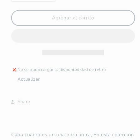
cantidad
cantidad
para
para
La
La
Agregar al carrito
Dulzura
Dulzura
de
de
la
la
Mater
Mater
de
de
Schoenstatt
Schoenstatt
-
-
No se pudo cargar la disponibilidad de retiro
Cuadro
Cuadro
Actualizar
Original
Original
Share
Cada cuadro es un una obra unica, En esta coleccion