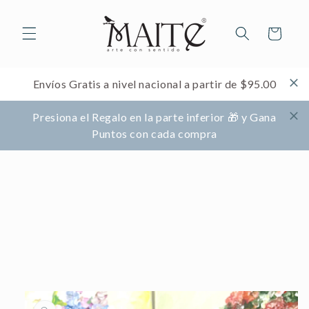
Ir
directamente
al contenido
Carrito
Envíos Gratis a nivel nacional a partir de $95.00
Presiona el Regalo en la parte inferior 🎁 y Gana
Puntos con cada compra
Ir
directamente
a la
información
del producto