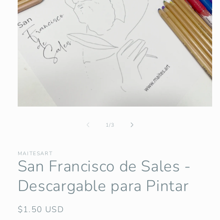
Abrir
elemento
multimedia
de
1
/
3
1
en
una
MAITESART
ventana
San Francisco de Sales -
modal
Descargable para Pintar
Precio
$1.50 USD