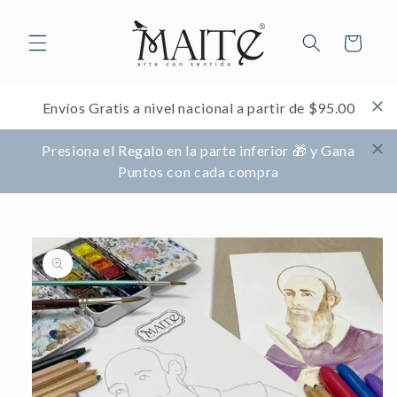
Ir
directamente
al contenido
Carrito
Envíos Gratis a nivel nacional a partir de $95.00
Presiona el Regalo en la parte inferior 🎁 y Gana
Puntos con cada compra
Ir
directamente
a la
información
del producto