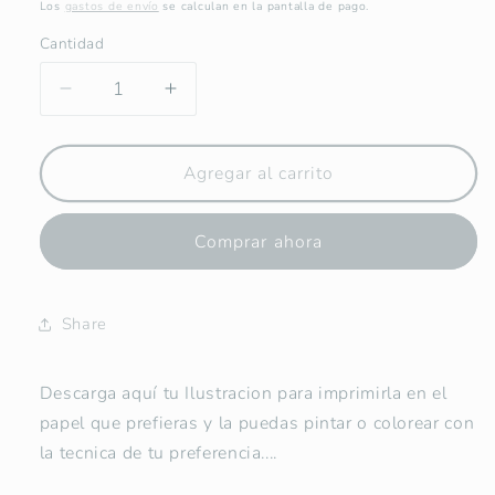
habitual
Los
gastos de envío
se calculan en la pantalla de pago.
Cantidad
Reducir
Aumentar
cantidad
cantidad
para
para
San
San
Agregar al carrito
Francisco
Francisco
de
de
Comprar ahora
Sales
Sales
-
-
Descargable
Descargable
para
para
Share
Pintar
Pintar
Descarga aquí tu Ilustracion para imprimirla en el
papel que prefieras y la puedas pintar o colorear con
la tecnica de tu preferencia....