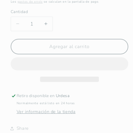
habitual
Los
gastos de envío
se calculan en la pantalla de pago.
Cantidad
Reducir
Aumentar
cantidad
cantidad
para
para
Santa
Santa
Agregar al carrito
María
María
Goretti
Goretti
-
-
Acuarela
Acuarela
Original
Original
Retiro disponible en
Urdesa
Normalmente está listo en 24 horas
Ver información de la tienda
Share