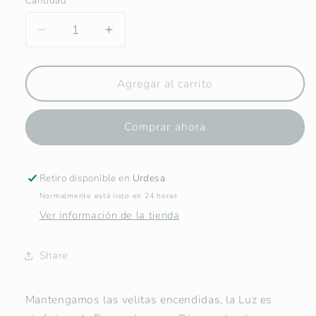
Cantidad
Reducir
Aumentar
cantidad
cantidad
para
para
Vela
Vela
Agregar al carrito
tipo
tipo
Cirio
Cirio
Comprar ahora
-
-
San
San
Jose
Jose
Retiro disponible en
Urdesa
Normalmente está listo en 24 horas
Ver información de la tienda
Share
Mantengamos las velitas encendidas, la Luz es