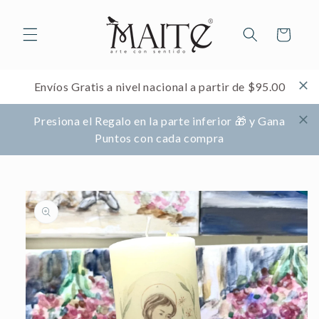
Ir
directamente
al contenido
Carrito
Envíos Gratis a nivel nacional a partir de $95.00
Presiona el Regalo en la parte inferior 🎁 y Gana
Puntos con cada compra
Ir
directamente
a la
información
del producto